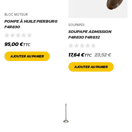
BLOC MOTEUR
POMPE À HUILE PIERBURG
SOUPAPES
F4R830
SOUPAPE ADMISSION
F4R830 F4R832
95,00
€
TTC
17,64
€
23,52
€
TTC
AJOUTER AU PANIER
AJOUTER AU PANIER