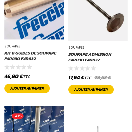
SOUPAPES
SOUPAPES
KIT 8 GUIDES DE SOUPAPE
SOUPAPE ADMISSION
F4R830 F4R832
F4R830 F4R832
46,80
€
17,64
€
23,52
€
TTC
TTC
AJOUTER AU PANIER
AJOUTER AU PANIER
-41%