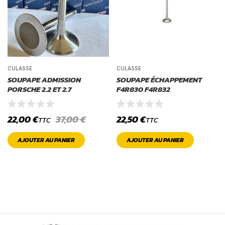
CULASSE
CULASSE
SOUPAPE ADMISSION
SOUPAPE ÉCHAPPEMENT
PORSCHE 2.2 ET 2.7
F4R830 F4R832
22,00
€
37,00
€
22,50
€
TTC
TTC
AJOUTER AU PANIER
AJOUTER AU PANIER