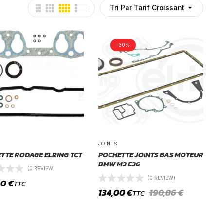
Tri Par Tarif Croissant
-30%
JOINTS
TTE RODAGE ELRING TCT
POCHETTE JOINTS BAS MOTEUR
BMW M3 E36
(0 REVIEW)
(0 REVIEW)
00
€
TTC
134,00
€
190,86
€
TTC