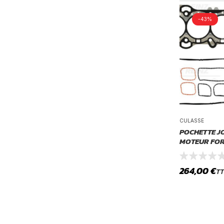
-43%
CULASSE
POCHETTE J
MOTEUR FORD
264,00
€
T