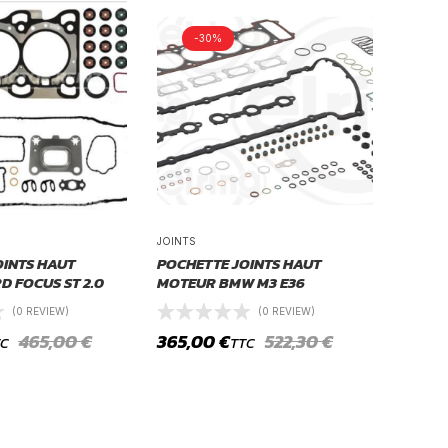
-30%
JOINTS
OINTS HAUT
POCHETTE JOINTS HAUT
 FOCUS ST 2.0
MOTEUR BMW M3 E36
(0 REVIEW)
(0 REVIEW)
465,00
€
365,00
€
522,30
€
TC
TTC