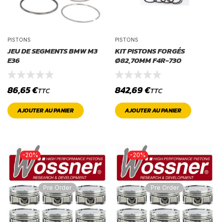
PISTONS
PISTONS
JEU DE SEGMENTS BMW M3
KIT PISTONS FORGÉS
E36
Ø82,70MM F4R-730
86,65
€
842,69
€
TTC
TTC
AJOUTER AU PANIER
AJOUTER AU PANIER
-20%
-20%
Pre Order
Pre Order