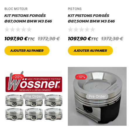
BLOC MOTEUR
PISTONS
KIT PISTONS FORGÉS
KIT PISTONS FORGÉS
Ø87,00MM BMW M3 E46
Ø87,50MM BMW M3 E46
1097,90
€
1372,38
€
1097,90
€
1372,38
€
TTC
TTC
AJOUTER AU PANIER
AJOUTER AU PANIER
-20%
-10%
Pre Order
Pre Order