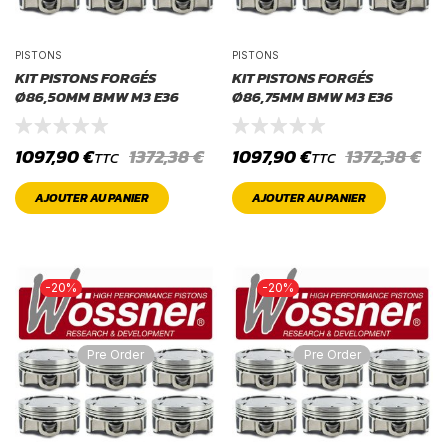
PISTONS
PISTONS
KIT PISTONS FORGÉS
KIT PISTONS FORGÉS
Ø86,50MM BMW M3 E36
Ø86,75MM BMW M3 E36
1097,90
€
1372,38
€
1097,90
€
1372,38
€
TTC
TTC
AJOUTER AU PANIER
AJOUTER AU PANIER
-20%
-20%
Pre Order
Pre Order