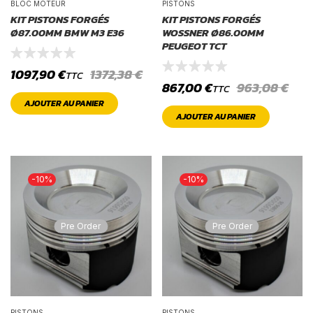
BLOC MOTEUR
PISTONS
KIT PISTONS FORGÉS
KIT PISTONS FORGÉS
Ø87.00MM BMW M3 E36
WOSSNER Ø86.00MM
PEUGEOT TCT
1097,90
€
1372,38
€
TTC
867,00
€
963,08
€
TTC
AJOUTER AU PANIER
AJOUTER AU PANIER
-10%
-10%
Pre Order
Pre Order
PISTONS
PISTONS