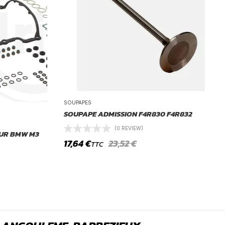
SOUPAPES
SOUPAPE ADMISSION F4R830 F4R832
(0 REVIEW)
EUR BMW M3
17,64
€
23,52
€
TTC