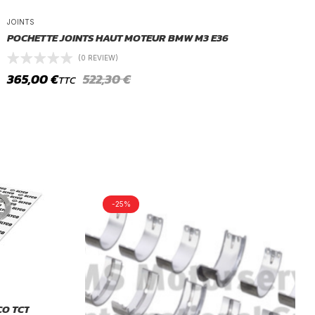
JOINTS
POCHETTE JOINTS HAUT MOTEUR BMW M3 E36
(0 REVIEW)
365,00
€
522,30
€
TTC
-25%
CO TCT