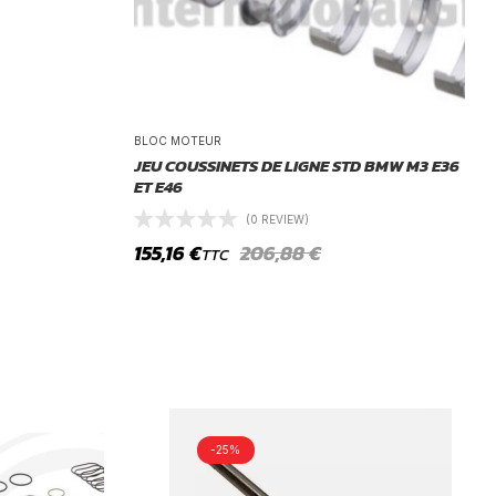
BLOC MOTEUR
JEU COUSSINETS DE LIGNE STD BMW M3 E36
ET E46
(0 REVIEW)
155,16
€
206,88
€
TTC
-25%