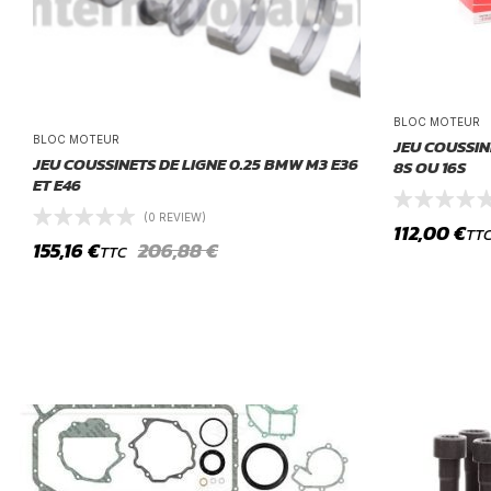
BLOC MOTEUR
BLOC MOTEUR
JEU COUSSIN
JEU COUSSINETS DE LIGNE 0.25 BMW M3 E36
8S OU 16S
ET E46
(0 REVIEW)
112,00
€
TT
155,16
€
206,88
€
TTC