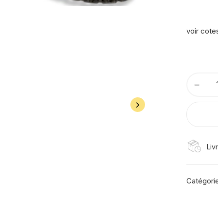
voir cote
Liv
Catégori