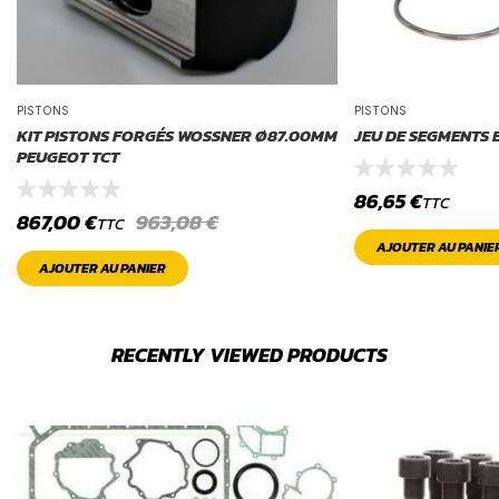
PISTONS
PISTONS
KIT PISTONS FORGÉS WOSSNER Ø87.00MM
JEU DE SEGMENTS 
PEUGEOT TCT
86,65
€
TTC
867,00
€
963,08
€
TTC
AJOUTER AU PANIE
AJOUTER AU PANIER
RECENTLY VIEWED PRODUCTS