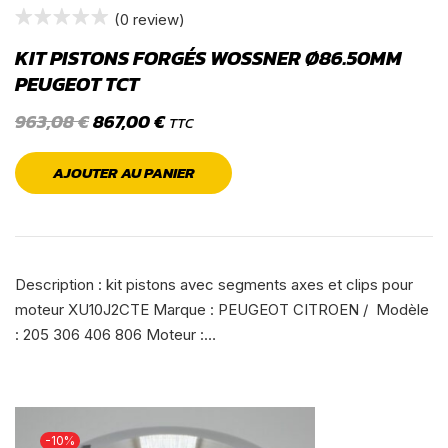
(0 review)
KIT PISTONS FORGÉS WOSSNER Ø86.50MM
PEUGEOT TCT
963,08
€
867,00
€
TTC
AJOUTER AU PANIER
Description : kit pistons avec segments axes et clips pour
moteur XU10J2CTE Marque : PEUGEOT CITROEN / Modèle
: 205 306 406 806 Moteur :…
-10%