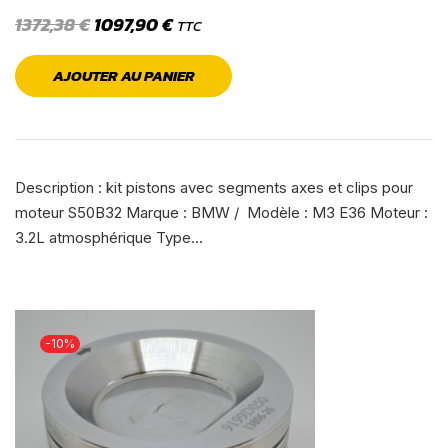
1372,38
€
1097,90
€
TTC
AJOUTER AU PANIER
Description : kit pistons avec segments axes et clips pour
moteur S50B32 Marque : BMW / Modèle : M3 E36 Moteur :
3.2L atmosphérique Type…
-10%