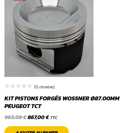
(0 review)
KIT PISTONS FORGÉS WOSSNER Ø87.00MM
PEUGEOT TCT
963,08
€
867,00
€
TTC
AJOUTER AU PANIER