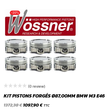
-20%
(0 review)
KIT PISTONS FORGÉS Ø87,00MM BMW M3 E46
1372,38
€
1097,90
€
TTC