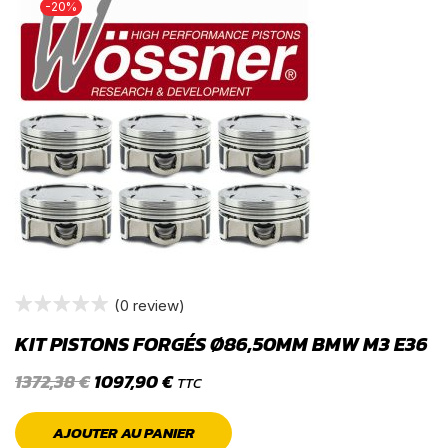
-20%
(0 review)
KIT PISTONS FORGÉS Ø86,50MM BMW M3 E36
1372,38
€
1097,90
€
TTC
AJOUTER AU PANIER