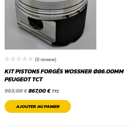
(0 review)
KIT PISTONS FORGÉS WOSSNER Ø86.00MM
PEUGEOT TCT
963,08
€
867,00
€
TTC
AJOUTER AU PANIER