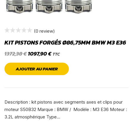
(0 review)
KIT PISTONS FORGÉS Ø86,75MM BMW M3 E36
1372,38
€
1097,90
€
TTC
AJOUTER AU PANIER
Description : kit pistons avec segments axes et clips pour
moteur S50B32 Marque : BMW / Modèle : M3 E36 Moteur :
3.2L atmosphérique Type…