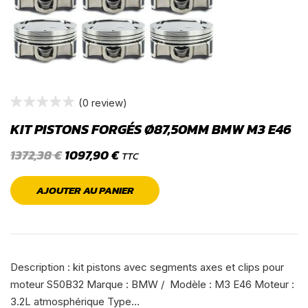
(0 review)
KIT PISTONS FORGÉS Ø87,50MM BMW M3 E46
1372,38
€
1097,90
€
TTC
AJOUTER AU PANIER
Description : kit pistons avec segments axes et clips pour
moteur S50B32 Marque : BMW / Modèle : M3 E46 Moteur :
3.2L atmosphérique Type…