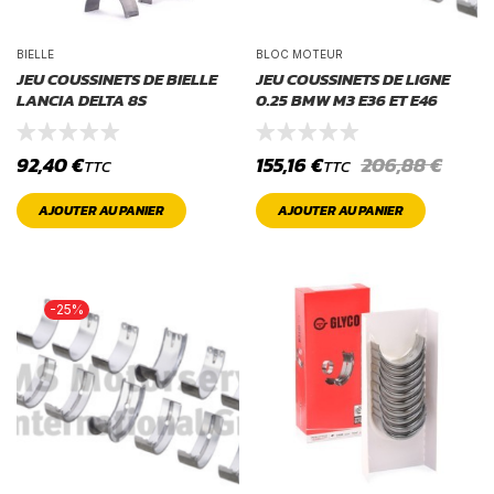
BIELLE
BLOC MOTEUR
JEU COUSSINETS DE BIELLE
JEU COUSSINETS DE LIGNE
LANCIA DELTA 8S
0.25 BMW M3 E36 ET E46
92,40
€
155,16
€
206,88
€
TTC
TTC
AJOUTER AU PANIER
AJOUTER AU PANIER
-25%