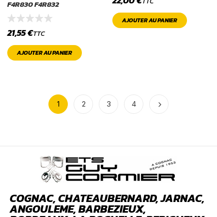
22,00
€
TTC
F4R830 F4R832
AJOUTER AU PANIER
21,55
€
TTC
AJOUTER AU PANIER
1
2
3
4
COGNAC, CHATEAUBERNARD, JARNAC,
ANGOULEME, BARBEZIEUX,